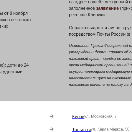
на адрес нашей электронной 
заполненное
заявление
(прик
ы от 8 ноября
ресепшн Клиники.
ожно не только
зких
Справка выдается лично в рук
посредством Почты России
(в
Основание: Приказ Федеральной н
утверждении формы справки об о
налоговый орган, порядка ее зап
); дети до 24
орган медицинской организацией 
 студентами
осуществляющими медицинскую д
налогоплательщика на оказанные 
налогового вычета по налогу на 
Киров
ул. Московская, 7
Тольятти
ул. Карла Маркса, 50