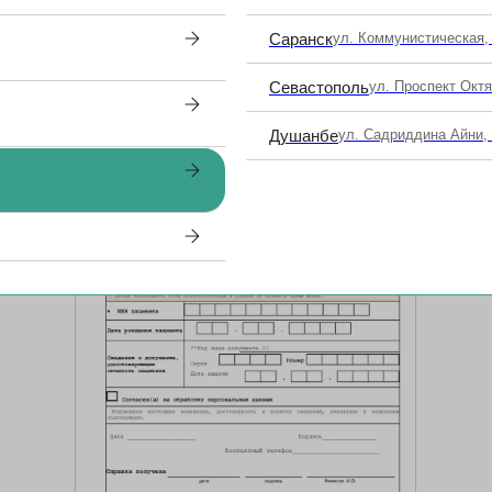
Саранск
ул. Коммунистическая,
Севастополь
ул. Проспект Окт
Душанбе
ул. Садриддина Айни,