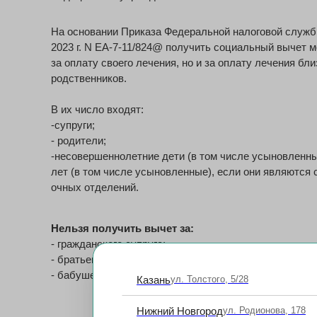
На основании Приказа Федеральной налоговой служб
2023 г. N ЕА-7-11/824@ получить социальный вычет м
за оплату своего лечения, но и за оплату лечения бли
родственников.
В их число входят:
-супруги;
- родители;
-несовершеннолетние дети (в том числе усыновленные
лет (в том числе усыновленные), если они являются
очных отделений.
Нельзя получить вычет за:
- гражданского супруга;
- братьев и сестер;
- бабушек и дедушек
Казань
ул. Толстого, 5/28
Нижний Новгород
ул. Родионова, 178