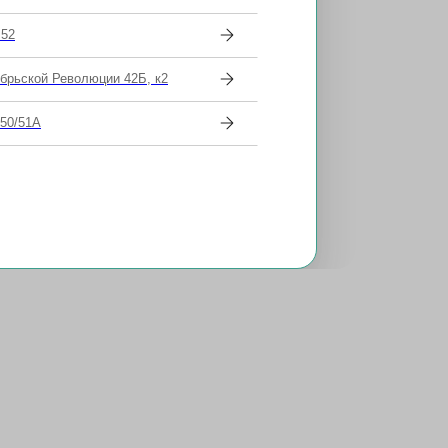
 52
ябрьской Революции 42Б, к2
 50/51А