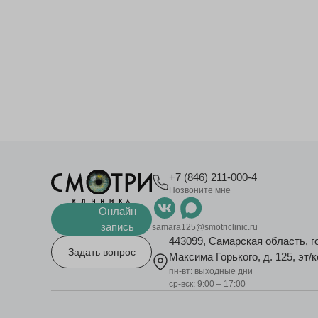
+7 (846) 211-000-4
Позвоните мне
Онлайн
запись
samara125@smotriclinic.ru
443099, Самарская область, г
Задать вопрос
Максима Горького, д. 125, эт/к
пн-вт: выходные дни
ср-вск: 9:00 – 17:00